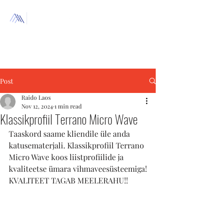
+372 511
4233
Post
Raido Laos
Nov 12, 2024
1 min read
Klassikprofiil Terrano Micro Wave
Taaskord saame kliendile üle anda 
katusematerjali. Klassikprofiil Terrano 
Micro Wave koos liistprofiilide ja 
kvaliteetse ümara vihmaveesüsteemiga!
KVALITEET TAGAB MEELERAHU!!