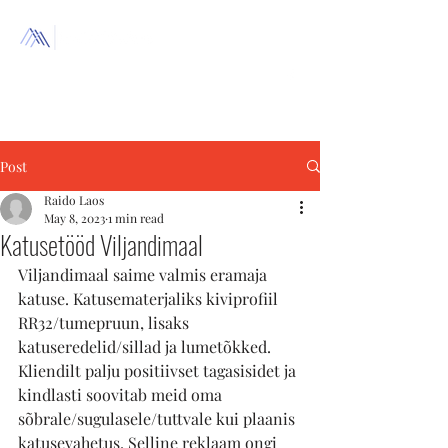
+372 511
4233
Post
Raido Laos
May 8, 2023
1 min read
Katusetööd Viljandimaal
Viljandimaal saime valmis eramaja 
katuse. Katusematerjaliks kiviprofiil 
RR32/tumepruun, lisaks 
katuseredelid/sillad ja lumetõkked. 
Kliendilt palju positiivset tagasisidet ja 
kindlasti soovitab meid oma 
sõbrale/sugulasele/tuttvale kui plaanis 
katusevahetus. Selline reklaam ongi 